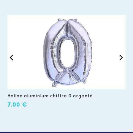
Ballon aluminium chiffre 0 argenté
B
7.00
€
3