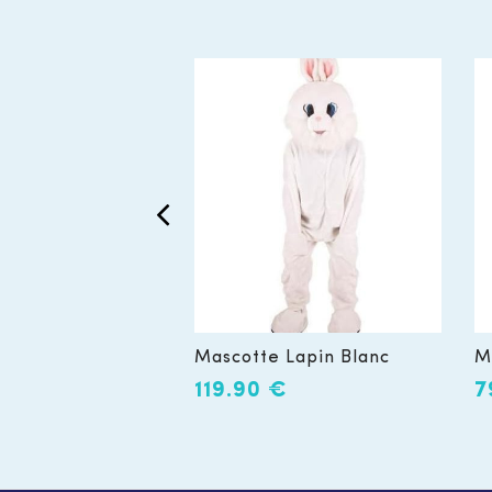
Mascotte Lapin Blanc
M
119.90
€
7