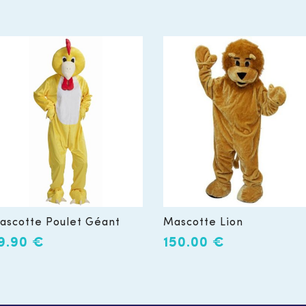
ascotte Poulet Géant
Mascotte Lion
9.90
€
150.00
€