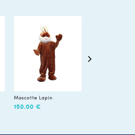
Mascotte Lapin
Mascotte Lapin B
Multicolor
150.00
€
94.90
€