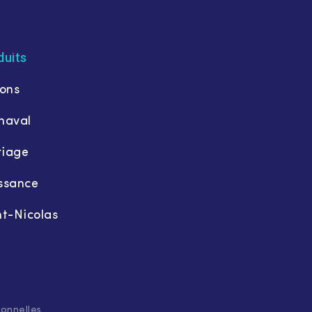
duits
lons
naval
iage
ssance
nt-Nicolas
onnelles