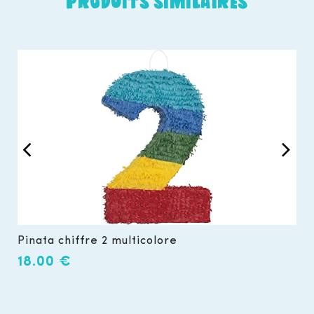
PRODUITS SIMILAIRES
Pinata chiffre 2 multicolore
P
18.00
€
1